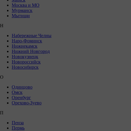
Москва и МО
Мурманск
Мытищи
Н
Набережные Челны
Наро-Фоминск
Нижнекамск
Нижний Новгород
Новокузнецк
Новороссийск
Новосибирск
О
Одинцово
Омск
Оренбург
Орехово-Зуево
П
Пенза
Пермь