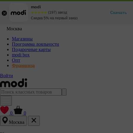
modi
Скачать
☆☆☆☆☆
★★★★★
(197) звезд
Скидка 5% на первый заказ
Москва
Магазины
Программа лояльности
Подарочные карты
modi box
Опт
Франшиза
Войти
0
0
Москва