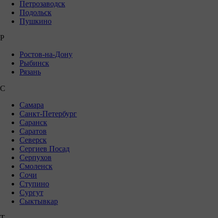
Петрозаводск
Подольск
Пушкино
Р
Ростов-на-Дону
Рыбинск
Рязань
С
Самара
Санкт-Петербург
Саранск
Саратов
Северск
Сергиев Посад
Серпухов
Смоленск
Сочи
Ступино
Сургут
Сыктывкар
Т