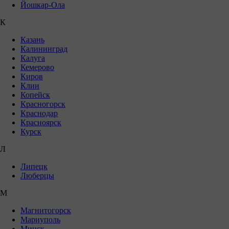
Йошкар-Ола
К
Казань
Калининград
Калуга
Кемерово
Киров
Клин
Копейск
Красногорск
Краснодар
Красноярск
Курск
Л
Липецк
Люберцы
М
Магнитогорск
Мариуполь
Минск