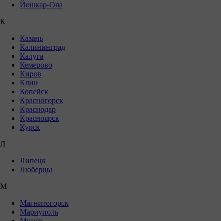
Йошкар-Ола
К
Казань
Калининград
Калуга
Кемерово
Киров
Клин
Копейск
Красногорск
Краснодар
Красноярск
Курск
Л
Липецк
Люберцы
М
Магнитогорск
Мариуполь
Минск