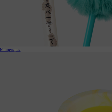
Канцелярия