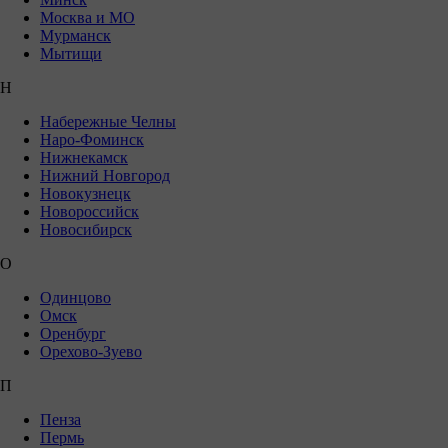
Москва и МО
Мурманск
Мытищи
Н
Набережные Челны
Наро-Фоминск
Нижнекамск
Нижний Новгород
Новокузнецк
Новороссийск
Новосибирск
О
Одинцово
Омск
Оренбург
Орехово-Зуево
П
Пенза
Пермь