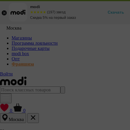
modi
Скачать
☆☆☆☆☆
★★★★★
(197) звезд
Скидка 5% на первый заказ
Москва
Магазины
Программа лояльности
Подарочные карты
modi box
Опт
Франшиза
Войти
0
0
Москва