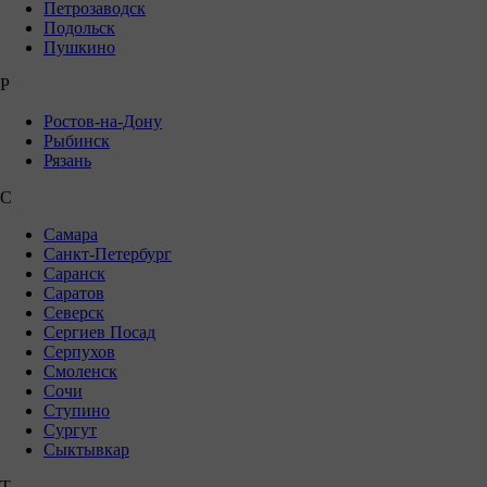
Петрозаводск
Подольск
Пушкино
Р
Ростов-на-Дону
Рыбинск
Рязань
С
Самара
Санкт-Петербург
Саранск
Саратов
Северск
Сергиев Посад
Серпухов
Смоленск
Сочи
Ступино
Сургут
Сыктывкар
Т