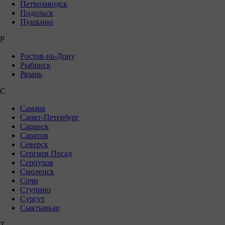
Петрозаводск
Подольск
Пушкино
Р
Ростов-на-Дону
Рыбинск
Рязань
С
Самара
Санкт-Петербург
Саранск
Саратов
Северск
Сергиев Посад
Серпухов
Смоленск
Сочи
Ступино
Сургут
Сыктывкар
Т