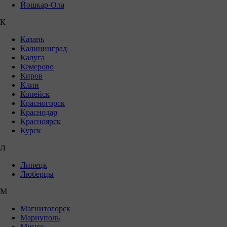
Йошкар-Ола
К
Казань
Калининград
Калуга
Кемерово
Киров
Клин
Копейск
Красногорск
Краснодар
Красноярск
Курск
Л
Липецк
Люберцы
М
Магнитогорск
Мариуполь
Минск