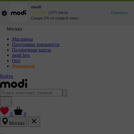
modi
Скачать
☆☆☆☆☆
★★★★★
(197) звезд
Скидка 5% на первый заказ
Москва
Магазины
Программа лояльности
Подарочные карты
modi box
Опт
Франшиза
Войти
0
0
Москва