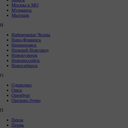
Москва и МО
Мурманск
Мытищи
Н
Набережные Челны
Наро-Фоминск
Нижнекамск
Нижний Новгород
Новокузнецк
Новороссийск
Новосибирск
О
Одинцово
Омск
Оренбург
Орехово-Зуево
П
Пенза
Пермь