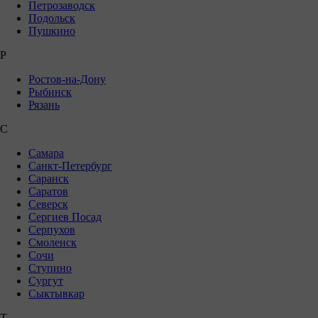
Петрозаводск
Подольск
Пушкино
Р
Ростов-на-Дону
Рыбинск
Рязань
С
Самара
Санкт-Петербург
Саранск
Саратов
Северск
Сергиев Посад
Серпухов
Смоленск
Сочи
Ступино
Сургут
Сыктывкар
Т