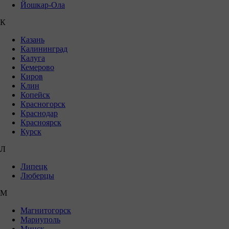
Йошкар-Ола
К
Казань
Калининград
Калуга
Кемерово
Киров
Клин
Копейск
Красногорск
Краснодар
Красноярск
Курск
Л
Липецк
Люберцы
М
Магнитогорск
Мариуполь
Минск