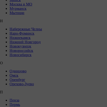
Москва и МО
Мурманск
Мытищи
Н
Набережные Челны
Наро-Фоминск
Нижнекамск
Нижний Новгород
Новокузнецк
Новороссийск
Новосибирск
О
Одинцово
Омск
Оренбург
Орехово-Зуево
П
Пенза
Пермь