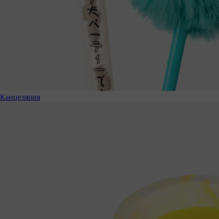
Канцелярия