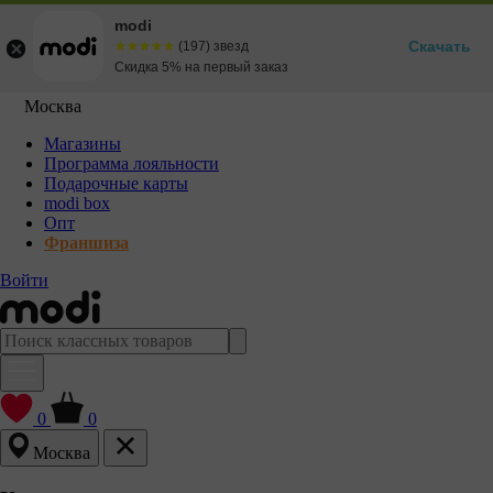
modi
Скачать
☆☆☆☆☆
★★★★★
(197) звезд
Скидка 5% на первый заказ
Москва
Магазины
Программа лояльности
Подарочные карты
modi box
Опт
Франшиза
Войти
0
0
Москва