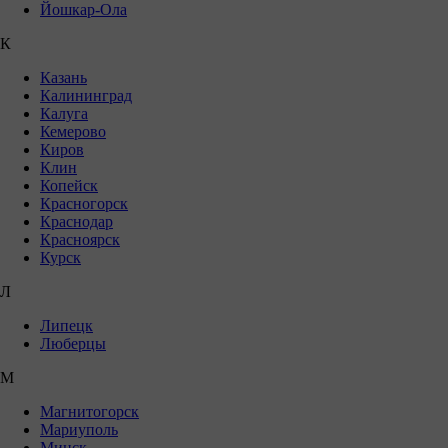
Йошкар-Ола
К
Казань
Калининград
Калуга
Кемерово
Киров
Клин
Копейск
Красногорск
Краснодар
Красноярск
Курск
Л
Липецк
Люберцы
М
Магнитогорск
Мариуполь
Минск