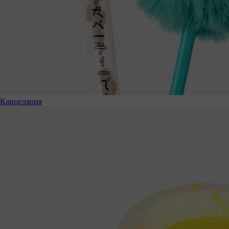
Канцелярия