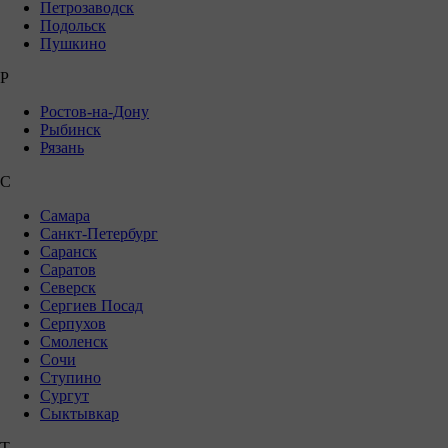
Петрозаводск
Подольск
Пушкино
Р
Ростов-на-Дону
Рыбинск
Рязань
С
Самара
Санкт-Петербург
Саранск
Саратов
Северск
Сергиев Посад
Серпухов
Смоленск
Сочи
Ступино
Сургут
Сыктывкар
Т