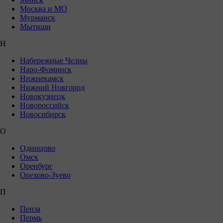
Москва и МО
Мурманск
Мытищи
Н
Набережные Челны
Наро-Фоминск
Нижнекамск
Нижний Новгород
Новокузнецк
Новороссийск
Новосибирск
О
Одинцово
Омск
Оренбург
Орехово-Зуево
П
Пенза
Пермь