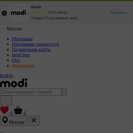
modi
Скачать
☆☆☆☆☆
★★★★★
(197) звезд
Скидка 5% на первый заказ
Москва
Магазины
Программа лояльности
Подарочные карты
modi box
Опт
Франшиза
Войти
0
0
Москва