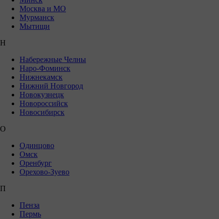
Москва и МО
Мурманск
Мытищи
Н
Набережные Челны
Наро-Фоминск
Нижнекамск
Нижний Новгород
Новокузнецк
Новороссийск
Новосибирск
О
Одинцово
Омск
Оренбург
Орехово-Зуево
П
Пенза
Пермь