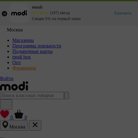
modi
Скачать
☆☆☆☆☆
★★★★★
(197) звезд
Скидка 5% на первый заказ
Москва
Магазины
Программа лояльности
Подарочные карты
modi box
Опт
Франшиза
Войти
0
0
Москва