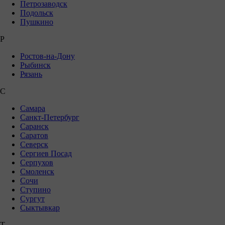
Петрозаводск
Подольск
Пушкино
Р
Ростов-на-Дону
Рыбинск
Рязань
С
Самара
Санкт-Петербург
Саранск
Саратов
Северск
Сергиев Посад
Серпухов
Смоленск
Сочи
Ступино
Сургут
Сыктывкар
Т