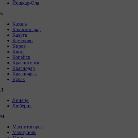
Йошкар-Ола
К
Казань
Калининград
Калуга
Кемерово
Киров
Клин
Копейск
Красногорск
Краснодар
Красноярск
Курск
Л
Липецк
Люберцы
М
Магнитогорск
Мариуполь
Минск