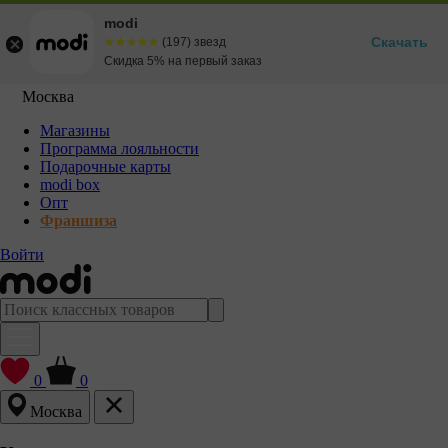
modi
Скачать
☆☆☆☆☆
★★★★★
(197) звезд
Скидка 5% на первый заказ
Москва
Магазины
Программа лояльности
Подарочные карты
modi box
Опт
Франшиза
Войти
0
0
Москва