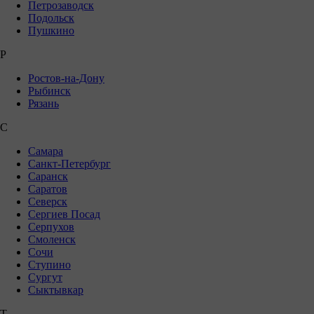
Петрозаводск
Подольск
Пушкино
Р
Ростов-на-Дону
Рыбинск
Рязань
С
Самара
Санкт-Петербург
Саранск
Саратов
Северск
Сергиев Посад
Серпухов
Смоленск
Сочи
Ступино
Сургут
Сыктывкар
Т