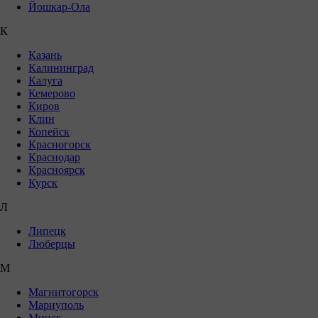
Йошкар-Ола
К
Казань
Калининград
Калуга
Кемерово
Киров
Клин
Копейск
Красногорск
Краснодар
Красноярск
Курск
Л
Липецк
Люберцы
М
Магнитогорск
Мариуполь
Минск