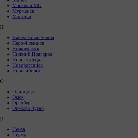
Москва и МО
Мурманск
Мытищи
Н
Набережные Челны
Наро-Фоминск
Нижнекамск
Нижний Новгород
Новокузнецк
Новороссийск
Новосибирск
О
Одинцово
Омск
Оренбург
Орехово-Зуево
П
Пенза
Пермь