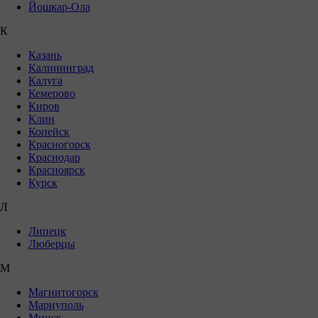
Йошкар-Ола
К
Казань
Калининград
Калуга
Кемерово
Киров
Клин
Копейск
Красногорск
Краснодар
Красноярск
Курск
Л
Липецк
Люберцы
М
Магнитогорск
Мариуполь
Минск