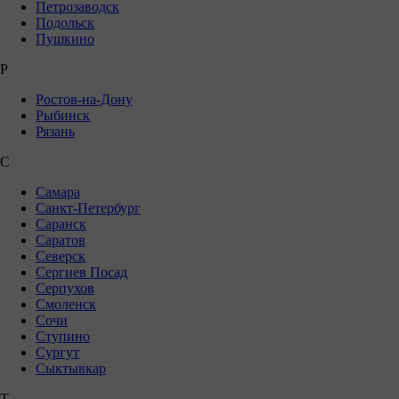
Петрозаводск
Подольск
Пушкино
Р
Ростов-на-Дону
Рыбинск
Рязань
С
Самара
Санкт-Петербург
Саранск
Саратов
Северск
Сергиев Посад
Серпухов
Смоленск
Сочи
Ступино
Сургут
Сыктывкар
Т