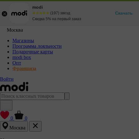
modi
Скачать
☆☆☆☆☆
★★★★★
(197) звезд
Скидка 5% на первый заказ
Москва
Магазины
Программа лояльности
Подарочные карты
modi box
Опт
Франшиза
Войти
0
0
Москва