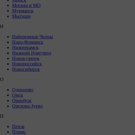
Москва и МО
Мурманск
Мытищи
Н
Набережные Челны
Наро-Фоминск
Нижнекамск
Нижний Новгород
Новокузнецк
Новороссийск
Новосибирск
О
Одинцово
Омск
Оренбург
Орехово-Зуево
П
Пенза
Пермь