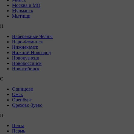
Москва и МО
Мурманск
Мытищи
Н
Набережные Челны
Наро-Фоминск
Нижнекамск
Нижний Новгород
Новокузнецк
Новороссийск
Новосибирск
О
Одинцово
Омск
Оренбург
Орехово-Зуево
П
Пенза
Пермь