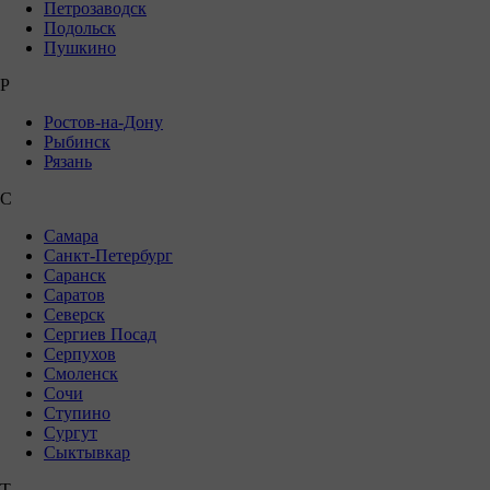
Петрозаводск
Подольск
Пушкино
Р
Ростов-на-Дону
Рыбинск
Рязань
С
Самара
Санкт-Петербург
Саранск
Саратов
Северск
Сергиев Посад
Серпухов
Смоленск
Сочи
Ступино
Сургут
Сыктывкар
Т