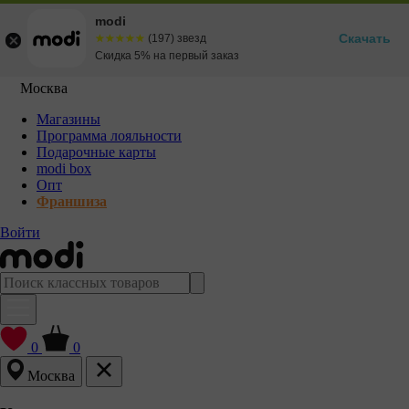
modi
Скачать
☆☆☆☆☆
★★★★★
(197) звезд
Скидка 5% на первый заказ
Москва
Магазины
Программа лояльности
Подарочные карты
modi box
Опт
Франшиза
Войти
0
0
Москва