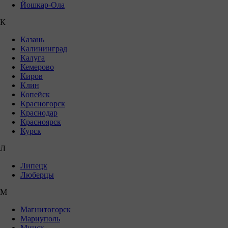
Йошкар-Ола
К
Казань
Калининград
Калуга
Кемерово
Киров
Клин
Копейск
Красногорск
Краснодар
Красноярск
Курск
Л
Липецк
Люберцы
М
Магнитогорск
Мариуполь
Минск