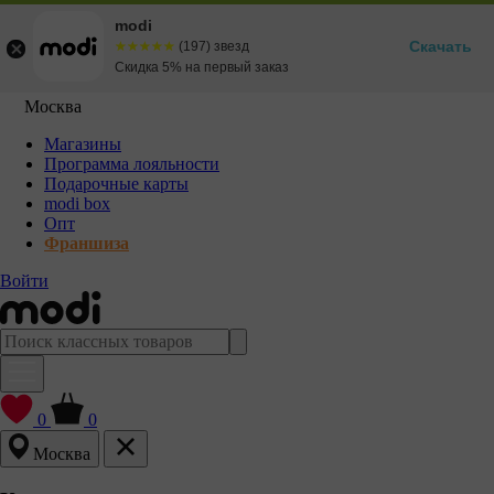
modi
Скачать
☆☆☆☆☆
★★★★★
(197) звезд
Скидка 5% на первый заказ
Москва
Магазины
Программа лояльности
Подарочные карты
modi box
Опт
Франшиза
Войти
0
0
Москва