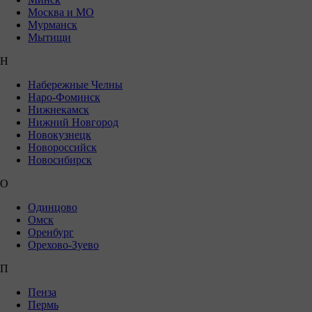
Москва и МО
Мурманск
Мытищи
Н
Набережные Челны
Наро-Фоминск
Нижнекамск
Нижний Новгород
Новокузнецк
Новороссийск
Новосибирск
О
Одинцово
Омск
Оренбург
Орехово-Зуево
П
Пенза
Пермь