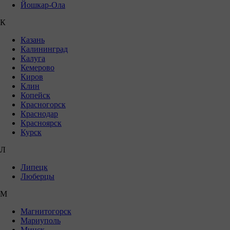
Йошкар-Ола
К
Казань
Калининград
Калуга
Кемерово
Киров
Клин
Копейск
Красногорск
Краснодар
Красноярск
Курск
Л
Липецк
Люберцы
М
Магнитогорск
Мариуполь
Минск