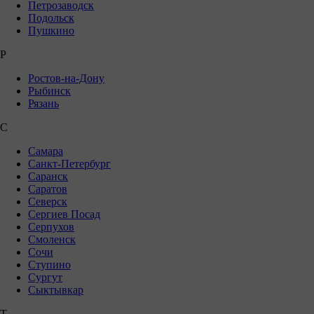
Петрозаводск
Подольск
Пушкино
Р
Ростов-на-Дону
Рыбинск
Рязань
С
Самара
Санкт-Петербург
Саранск
Саратов
Северск
Сергиев Посад
Серпухов
Смоленск
Сочи
Ступино
Сургут
Сыктывкар
Т