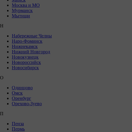
Москва и МО
Мурманск
Мытищи
Н
Набережные Челны
Наро-Фоминск
Нижнекамск
Нижний Новгород
Новокузнецк
Новороссийск
Новосибирск
О
Одинцово
Омск
Оренбург
Орехово-Зуево
П
Пенза
Пермь