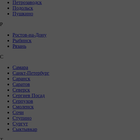
Петрозаводск
Подольск
Пушкино
Р
Ростов-на-Дону
Рыбинск
Рязань
С
Самара
Санкт-Петербург
Саранск
Саратов
Северск
Сергиев Посад
Серпухов
Смоленск
Сочи
Ступино
Сургут
Сыктывкар
Т