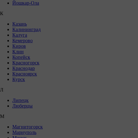
Йошкар-Ола
К
Казань
Калининград
Калуга
Кемерово
Киров
Клин
Копейск
Красногорск
Краснодар
Красноярск
Курск
Л
Липецк
Люберцы
М
Магнитогорск
Мариуполь
Минск