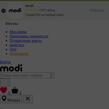
modi
Скачать
☆☆☆☆☆
★★★★★
(197) звезд
Скидка 5% на первый заказ
Москва
Магазины
Программа лояльности
Подарочные карты
modi box
Опт
Франшиза
Войти
0
0
Москва