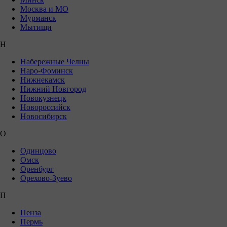
Москва и МО
Мурманск
Мытищи
Н
Набережные Челны
Наро-Фоминск
Нижнекамск
Нижний Новгород
Новокузнецк
Новороссийск
Новосибирск
О
Одинцово
Омск
Оренбург
Орехово-Зуево
П
Пенза
Пермь