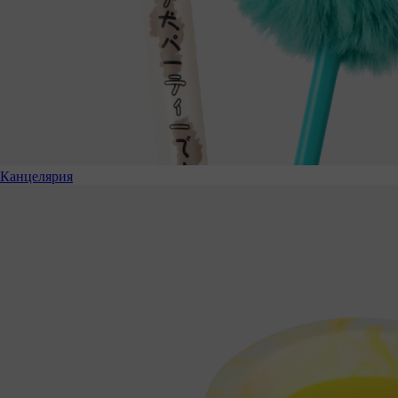
Канцелярия