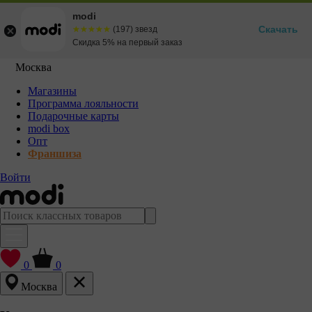
modi
Скачать
☆☆☆☆☆
★★★★★
(197) звезд
Скидка 5% на первый заказ
Москва
Магазины
Программа лояльности
Подарочные карты
modi box
Опт
Франшиза
Войти
0
0
Москва