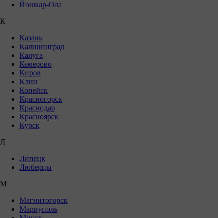
Йошкар-Ола
К
Казань
Калининград
Калуга
Кемерово
Киров
Клин
Копейск
Красногорск
Краснодар
Красноярск
Курск
Л
Липецк
Люберцы
М
Магнитогорск
Мариуполь
Минск