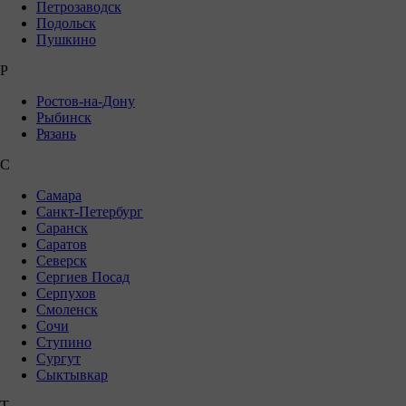
Петрозаводск
Подольск
Пушкино
Р
Ростов-на-Дону
Рыбинск
Рязань
С
Самара
Санкт-Петербург
Саранск
Саратов
Северск
Сергиев Посад
Серпухов
Смоленск
Сочи
Ступино
Сургут
Сыктывкар
Т