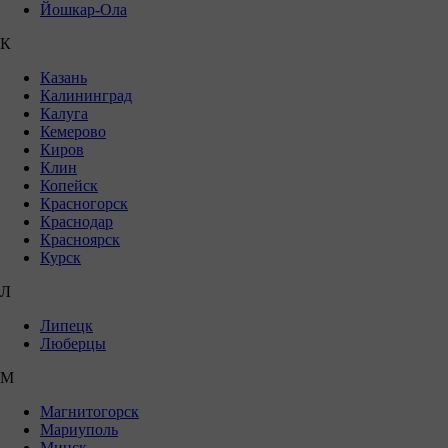
Йошкар-Ола
К
Казань
Калининград
Калуга
Кемерово
Киров
Клин
Копейск
Красногорск
Краснодар
Красноярск
Курск
Л
Липецк
Люберцы
М
Магнитогорск
Мариуполь
Минск