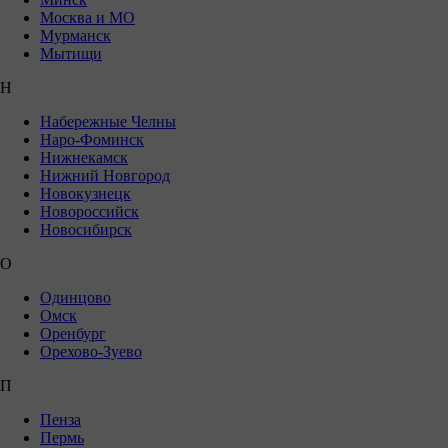
Москва и МО
Мурманск
Мытищи
Н
Набережные Челны
Наро-Фоминск
Нижнекамск
Нижний Новгород
Новокузнецк
Новороссийск
Новосибирск
О
Одинцово
Омск
Оренбург
Орехово-Зуево
П
Пенза
Пермь