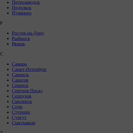
Петрозаводск
Подольск
Пушкино
Р
Ростов-на-Дону
Рыбинск
Рязань
С
Самара
Санкт-Петербург
Саранск
Саратов
Северск
Сергиев Посад
Серпухов
Смоленск
Сочи
Ступино
Сургут
Сыктывкар
Т