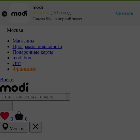
modi
Скачать
☆☆☆☆☆
★★★★★
(197) звезд
Скидка 5% на первый заказ
Москва
Магазины
Программа лояльности
Подарочные карты
modi box
Опт
Франшиза
Войти
0
0
Москва