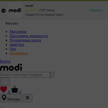
modi
Скачать
☆☆☆☆☆
★★★★★
(197) звезд
Скидка 5% на первый заказ
Москва
Магазины
Программа лояльности
Подарочные карты
modi box
Опт
Франшиза
Войти
0
0
Москва