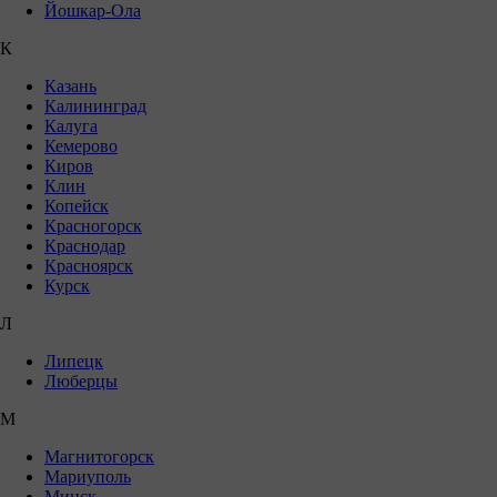
Йошкар-Ола
К
Казань
Калининград
Калуга
Кемерово
Киров
Клин
Копейск
Красногорск
Краснодар
Красноярск
Курск
Л
Липецк
Люберцы
М
Магнитогорск
Мариуполь
Минск