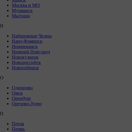
Москва и МО
Мурманск
Мытищи
Н
Набережные Челны
Наро-Фоминск
Нижнекамск
Нижний Новгород
Новокузнецк
Новороссийск
Новосибирск
О
Одинцово
Омск
Оренбург
Орехово-Зуево
П
Пенза
Пермь