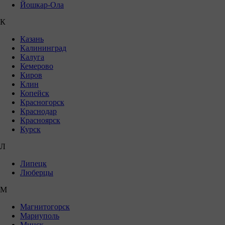
Йошкар-Ола
К
Казань
Калининград
Калуга
Кемерово
Киров
Клин
Копейск
Красногорск
Краснодар
Красноярск
Курск
Л
Липецк
Люберцы
М
Магнитогорск
Мариуполь
Минск