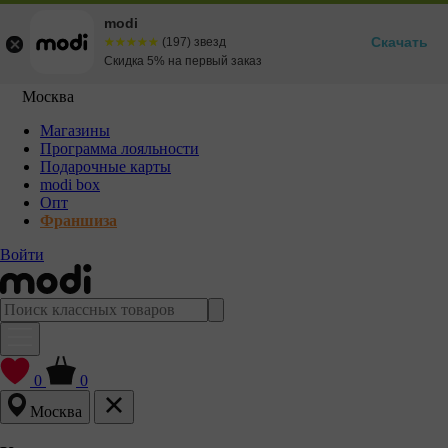
modi
Скачать
☆☆☆☆☆
★★★★★
(197) звезд
Скидка 5% на первый заказ
Москва
Магазины
Программа лояльности
Подарочные карты
modi box
Опт
Франшиза
Войти
0
0
Москва