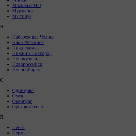
Москва и МО
Мурманск
Мытищи
Н
Набережные Челны
Наро-Фоминск
Нижнекамск
Нижний Новгород
Новокузнецк
Новороссийск
Новосибирск
О
Одинцово
Омск
Оренбург
Орехово-Зуево
П
Пенза
Пермь