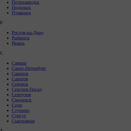
Петрозаводск
Подольск
Пушкино
Р
Ростов-на-Дону
Рыбинск
Рязань
С
Самара
Санкт-Петербург
Саранск
Саратов
Северск
Сергиев Посад
Серпухов
Смоленск
Сочи
Ступино
Сургут
Сыктывкар
Т