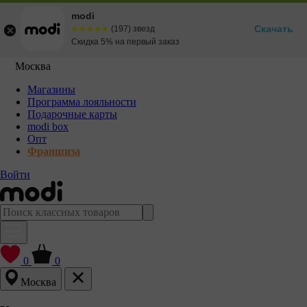
modi
Скачать
☆☆☆☆☆
★★★★★
(197) звезд
Скидка 5% на первый заказ
Москва
Магазины
Программа лояльности
Подарочные карты
modi box
Опт
Франшиза
Войти
0
0
Москва