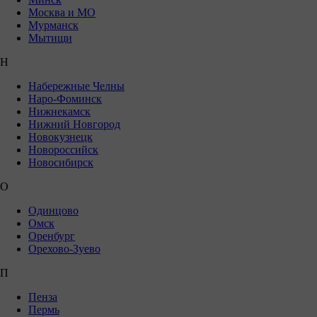
Москва и МО
Мурманск
Мытищи
Н
Набережные Челны
Наро-Фоминск
Нижнекамск
Нижний Новгород
Новокузнецк
Новороссийск
Новосибирск
О
Одинцово
Омск
Оренбург
Орехово-Зуево
П
Пенза
Пермь