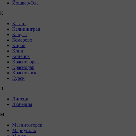
Йошкар-Ола
К
Казань
Калининград
Калуга
Кемерово
Киров
Клин
Копейск
Красногорск
Краснодар
Красноярск
Курск
Л
Липецк
Люберцы
М
Магнитогорск
Мариуполь
Минск