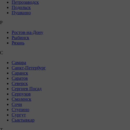
Петрозаводск
Подольск
Пушкино
Р
Ростов-на-Дону
Рыбинск
Рязань
С
Самара
Санкт-Петербург
Саранск
Саратов
Северск
Сергиев Посад
Серпухов
Смоленск
Сочи
Ступино
Сургут
Сыктывкар
Т