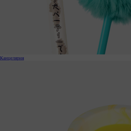
Канцелярия