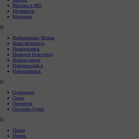
Москва и МО
Мурманск
Мытищи
Н
Набережные Челны
Наро-Фоминск
Нижнекамск
Нижний Новгород
Новокузнецк
Новороссийск
Новосибирск
О
Одинцово
Омск
Оренбург
Орехово-Зуево
П
Пенза
Пермь