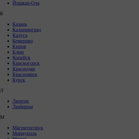
Йошкар-Ола
К
Казань
Калининград
Калуга
Кемерово
Киров
Клин
Копейск
Красногорск
Краснодар
Красноярск
Курск
Л
Липецк
Люберцы
М
Магнитогорск
Мариуполь
Минск