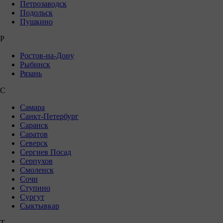
Петрозаводск
Подольск
Пушкино
Р
Ростов-на-Дону
Рыбинск
Рязань
С
Самара
Санкт-Петербург
Саранск
Саратов
Северск
Сергиев Посад
Серпухов
Смоленск
Сочи
Ступино
Сургут
Сыктывкар
Т