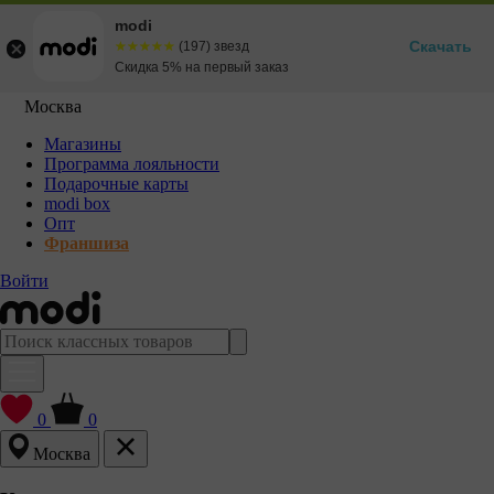
modi
Скачать
☆☆☆☆☆
★★★★★
(197) звезд
Скидка 5% на первый заказ
Москва
Магазины
Программа лояльности
Подарочные карты
modi box
Опт
Франшиза
Войти
0
0
Москва