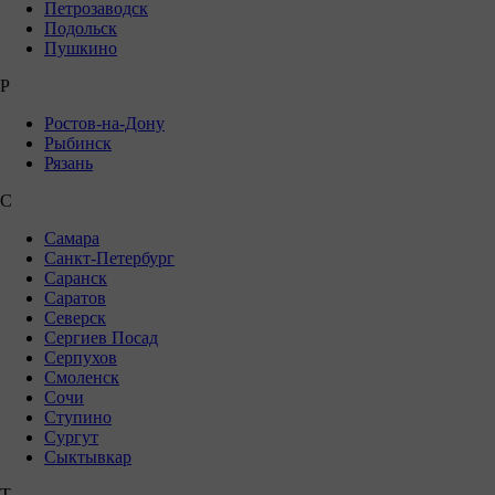
Петрозаводск
Подольск
Пушкино
Р
Ростов-на-Дону
Рыбинск
Рязань
С
Самара
Санкт-Петербург
Саранск
Саратов
Северск
Сергиев Посад
Серпухов
Смоленск
Сочи
Ступино
Сургут
Сыктывкар
Т