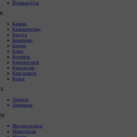
Йошкар-Ола
К
Казань
Калининград
Калуга
Кемерово
Киров
Клин
Копейск
Красногорск
Краснодар
Красноярск
Курск
Л
Липецк
Люберцы
М
Магнитогорск
Мариуполь
Минск