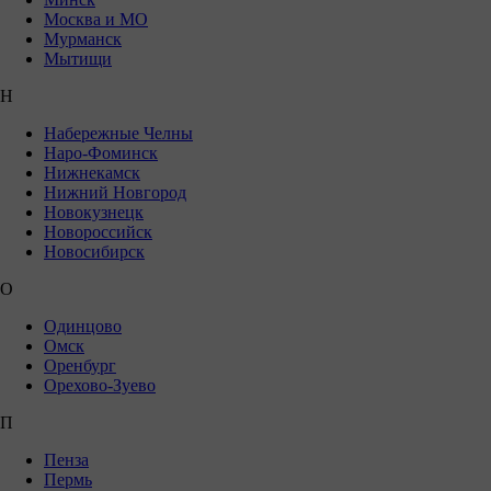
Москва и МО
Мурманск
Мытищи
Н
Набережные Челны
Наро-Фоминск
Нижнекамск
Нижний Новгород
Новокузнецк
Новороссийск
Новосибирск
О
Одинцово
Омск
Оренбург
Орехово-Зуево
П
Пенза
Пермь