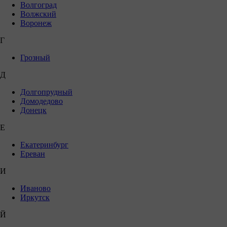
Волгоград
Волжский
Воронеж
Г
Грозный
Д
Долгопрудный
Домодедово
Донецк
Е
Екатеринбург
Ереван
И
Иваново
Иркутск
Й