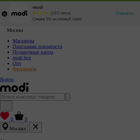
modi
Скачать
☆☆☆☆☆
★★★★★
(197) звезд
Скидка 5% на первый заказ
Москва
Магазины
Программа лояльности
Подарочные карты
modi box
Опт
Франшиза
Войти
0
0
Москва