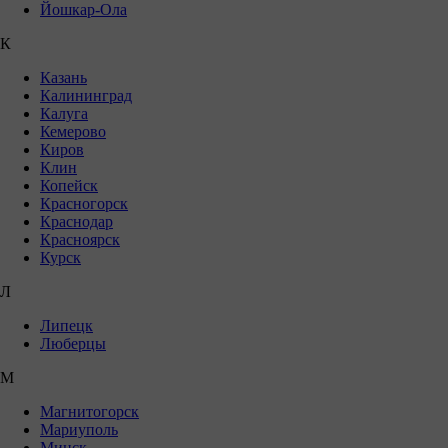
Йошкар-Ола
К
Казань
Калининград
Калуга
Кемерово
Киров
Клин
Копейск
Красногорск
Краснодар
Красноярск
Курск
Л
Липецк
Люберцы
М
Магнитогорск
Мариуполь
Минск