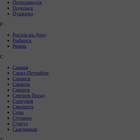
Петрозаводск
Подольск
Пушкино
Р
Ростов-на-Дону
Рыбинск
Рязань
С
Самара
Санкт-Петербург
Саранск
Саратов
Северск
Сергиев Посад
Серпухов
Смоленск
Сочи
Ступино
Сургут
Сыктывкар
Т