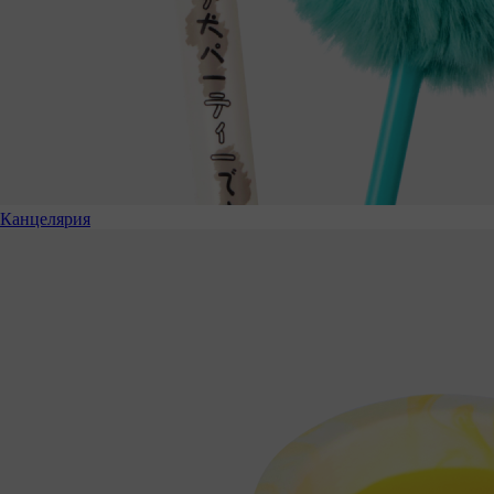
Канцелярия