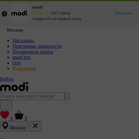
modi
Скачать
☆☆☆☆☆
★★★★★
(197) звезд
Скидка 5% на первый заказ
Москва
Магазины
Программа лояльности
Подарочные карты
modi box
Опт
Франшиза
Войти
0
0
Москва