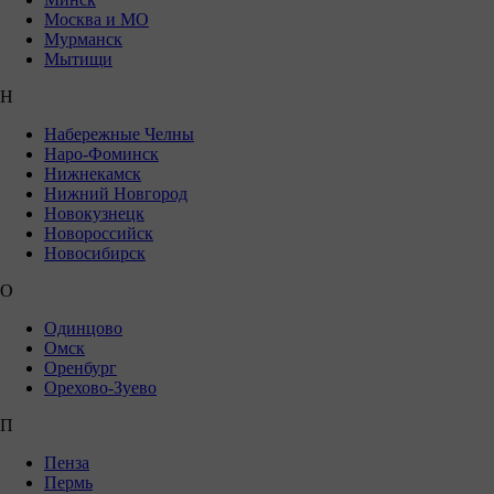
Москва и МО
Мурманск
Мытищи
Н
Набережные Челны
Наро-Фоминск
Нижнекамск
Нижний Новгород
Новокузнецк
Новороссийск
Новосибирск
О
Одинцово
Омск
Оренбург
Орехово-Зуево
П
Пенза
Пермь