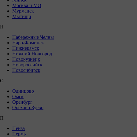
Москва и МО
Мурманск
Мытищи
Н
Набережные Челны
Наро-Фоминск
Нижнекамск
Нижний Новгород
Новокузнецк
Новороссийск
Новосибирск
О
Одинцово
Омск
Оренбург
Орехово-Зуево
П
Пенза
Пермь