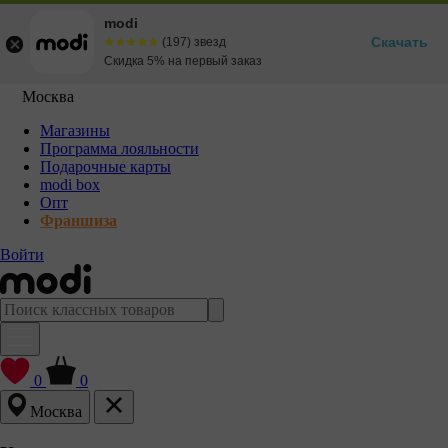
modi
Скачать
☆☆☆☆☆
★★★★★
(197) звезд
Скидка 5% на первый заказ
Москва
Магазины
Программа лояльности
Подарочные карты
modi box
Опт
Франшиза
Войти
0
0
Москва