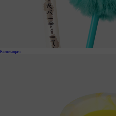
Канцелярия