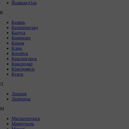
Йошкар-Ола
К
Казань
Калининград
Калуга
Кемерово
Киров
Клин
Копейск
Красногорск
Краснодар
Красноярск
Курск
Л
Липецк
Люберцы
М
Магнитогорск
Мариуполь
Минск