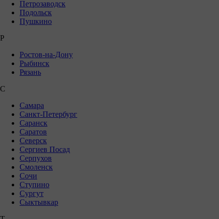
Петрозаводск
Подольск
Пушкино
Р
Ростов-на-Дону
Рыбинск
Рязань
С
Самара
Санкт-Петербург
Саранск
Саратов
Северск
Сергиев Посад
Серпухов
Смоленск
Сочи
Ступино
Сургут
Сыктывкар
Т