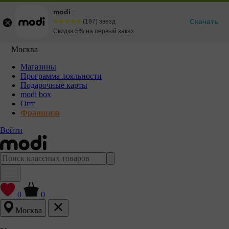
modi
Скачать
☆☆☆☆☆
★★★★★
(197) звезд
Скидка 5% на первый заказ
Москва
Магазины
Программа лояльности
Подарочные карты
modi box
Опт
Франшиза
Войти
0
0
Москва