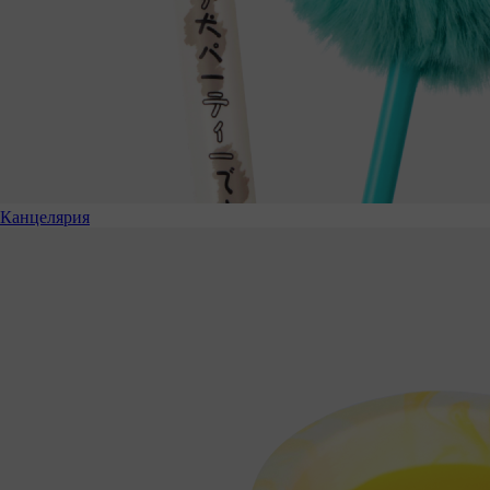
Канцелярия