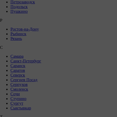
Петрозаводск
Подольск
Пушкино
Р
Ростов-на-Дону
Рыбинск
Рязань
С
Самара
Санкт-Петербург
Саранск
Саратов
Северск
Сергиев Посад
Серпухов
Смоленск
Сочи
Ступино
Сургут
Сыктывкар
Т