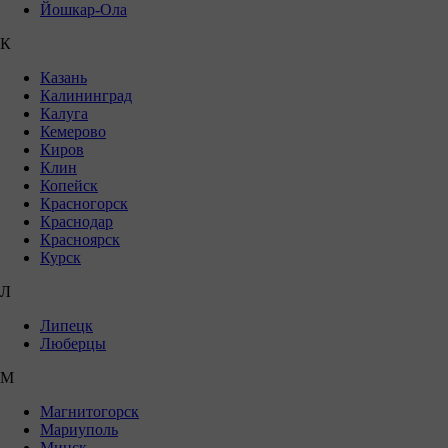
Йошкар-Ола
К
Казань
Калининград
Калуга
Кемерово
Киров
Клин
Копейск
Красногорск
Краснодар
Красноярск
Курск
Л
Липецк
Люберцы
М
Магнитогорск
Мариуполь
Минск