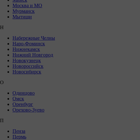
Москва и МО
Мурманск
Мытищи
Н
Набережные Челны
Наро-Фоминск
Нижнекамск
Нижний Новгород
Новокузнецк
Новороссийск
Новосибирск
О
Одинцово
Омск
Оренбург
Орехово-Зуево
П
Пенза
Пермь