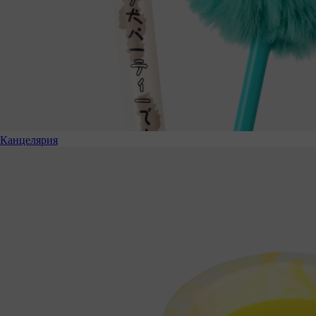
Канцелярия