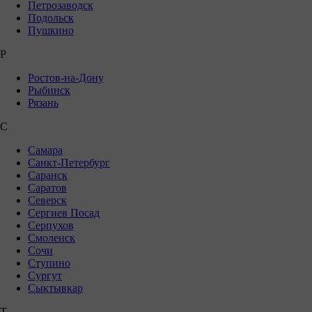
Петрозаводск
Подольск
Пушкино
Р
Ростов-на-Дону
Рыбинск
Рязань
С
Самара
Санкт-Петербург
Саранск
Саратов
Северск
Сергиев Посад
Серпухов
Смоленск
Сочи
Ступино
Сургут
Сыктывкар
Т