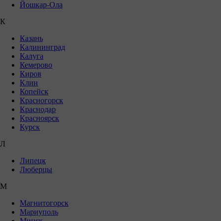
Йошкар-Ола
К
Казань
Калининград
Калуга
Кемерово
Киров
Клин
Копейск
Красногорск
Краснодар
Красноярск
Курск
Л
Липецк
Люберцы
М
Магнитогорск
Мариуполь
Минск