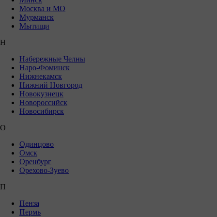
Москва и МО
Мурманск
Мытищи
Н
Набережные Челны
Наро-Фоминск
Нижнекамск
Нижний Новгород
Новокузнецк
Новороссийск
Новосибирск
О
Одинцово
Омск
Оренбург
Орехово-Зуево
П
Пенза
Пермь