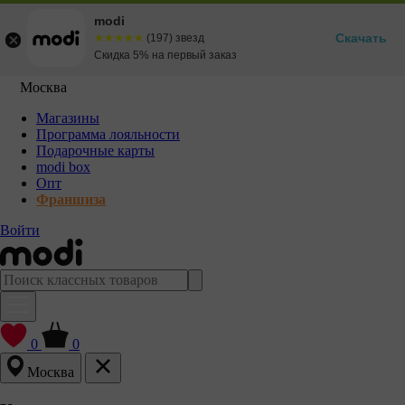
modi
Скачать
☆☆☆☆☆
★★★★★
(197) звезд
Скидка 5% на первый заказ
Москва
Магазины
Программа лояльности
Подарочные карты
modi box
Опт
Франшиза
Войти
0
0
Москва